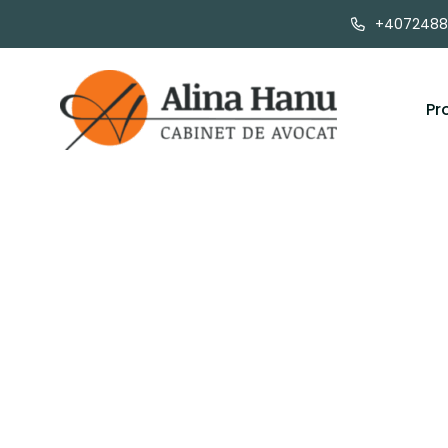
+4072488
Pr