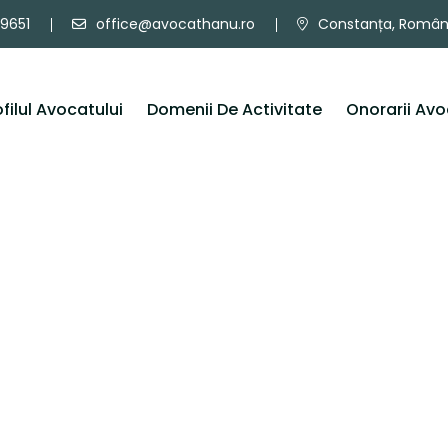
9651
office@avocathanu.ro
Constanța, Român
ofilul Avocatului
Domenii De Activitate
Onorarii Av